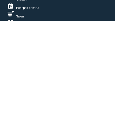
Возврат товара
Заказ
Доставка
Размерная сетка
СПОСОБЫ ОПЛАТЫ
КАТАЛОГ
О НАС
СЕРВИС
ВОПРОСЫ И ОТВЕТЫ
КОНТАКТЫ
ОПТОВИКАМ
ЗАЩИТА ПЕРСОНАЛЬНЫХ ДАННЫХ
БОНУСЫ