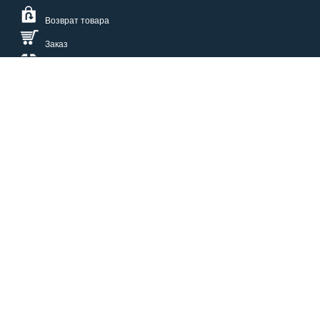
Возврат товара
Заказ
Доставка
Размерная сетка
СПОСОБЫ ОПЛАТЫ
КАТАЛОГ
О НАС
СЕРВИС
ВОПРОСЫ И ОТВЕТЫ
КОНТАКТЫ
ОПТОВИКАМ
ЗАЩИТА ПЕРСОНАЛЬНЫХ ДАННЫХ
БОНУСЫ