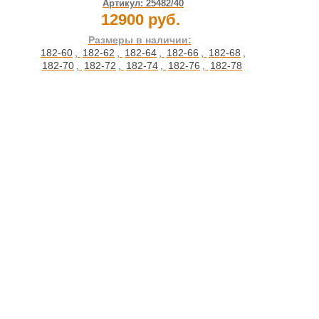
Артикул:
25482/40
12900 руб.
Размеры в наличии:
182-60
,
182-62
,
182-64
,
182-66
,
182-68
,
182-70
,
182-72
,
182-74
,
182-76
,
182-78