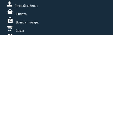
Личный кабинет
Оплата
Возврат товара
Заказ
Доставка
Размерная сетка
СПОСОБЫ ОПЛАТЫ
КАТАЛОГ
О НАС
СЕРВИС
ВОПРОСЫ И ОТВЕТЫ
КОНТАКТЫ