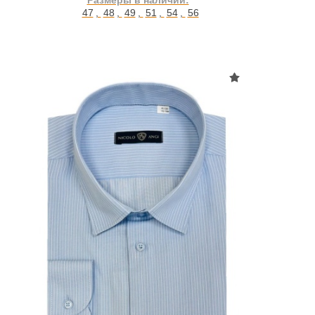
Размеры в наличии:
47
,
48
,
49
,
51
,
54
,
56