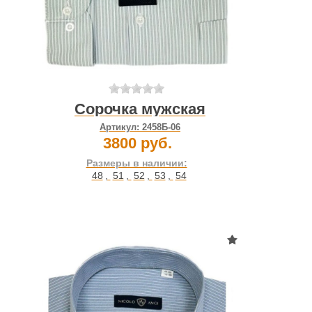
Сорочка мужская
Артикул:
2458Б-06
3800 руб.
Размеры в наличии:
48
,
51
,
52
,
53
,
54