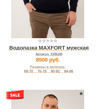
Водолазка MAXFORT мужская
Артикул:
3336100
8500 руб.
Размеры в наличии:
68-70
,
76-78
,
80-82
,
84-86