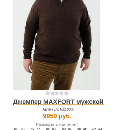
Джемпер MAXFORT мужской
Артикул:
6123800
9950 руб.
Размеры в наличии:
68-70
,
72-74
,
80-82
,
84-86
,
88-90
,
92-94