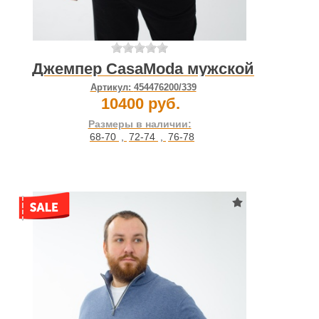
Джемпер CasaModa мужской
Артикул:
454476200/339
10400 руб.
Размеры в наличии:
68-70
,
72-74
,
76-78