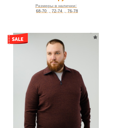
Размеры в наличии:
68-70
,
72-74
,
76-78