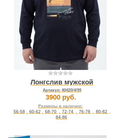
Лонгслив мужской
Артикул:
40420/4/99
3900 руб.
Размеры в наличии:
56-58
,
60-62
,
68-70
,
72-74
,
76-78
,
80-82
,
84-86