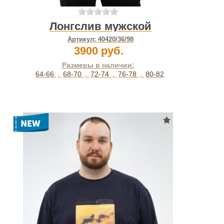
Лонгслив мужской
Артикул:
40420/36/98
3900 руб.
Размеры в наличии:
64-66
,
68-70
,
72-74
,
76-78
,
80-82