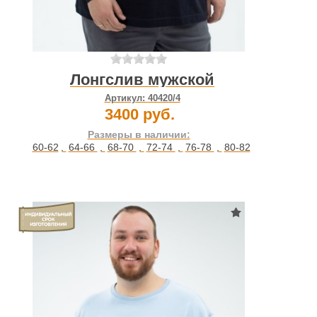
Лонгслив мужской
Артикул:
40420/4
3400 руб.
Размеры в наличии:
60-62
,
64-66
,
68-70
,
72-74
,
76-78
,
80-82