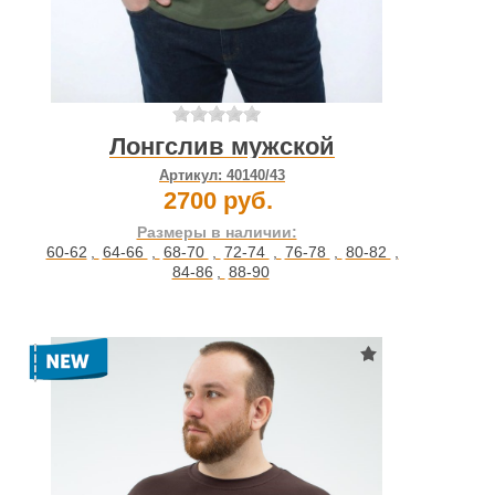
Лонгслив мужской
Артикул:
40140/43
2700 руб.
Размеры в наличии:
60-62
,
64-66
,
68-70
,
72-74
,
76-78
,
80-82
,
84-86
,
88-90