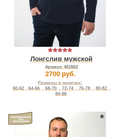
Лонгслив мужской
Артикул:
40140/2
2700 руб.
Размеры в наличии:
60-62
,
64-66
,
68-70
,
72-74
,
76-78
,
80-82
,
84-86