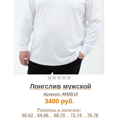
Лонгслив мужской
Артикул:
40420/14
3400 руб.
Размеры в наличии:
60-62
,
64-66
,
68-70
,
72-74
,
76-78