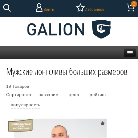
0
Войти
Избранное
Мужские лонгсливы больших размеров
19 Товаров
Сортировка:
название
цена
рейтинг
популярность