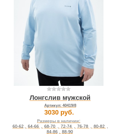
Лонгслив мужской
Артикул:
40419/8
3030 руб.
Размеры в наличии:
60-62
,
64-66
,
68-70
,
72-74
,
76-78
,
80-82
,
84-86
,
88-90