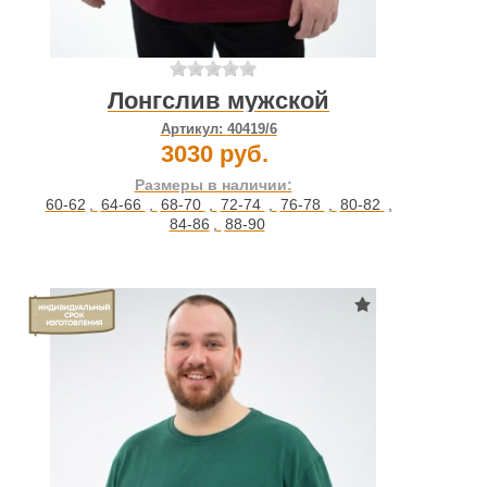
Лонгслив мужской
Артикул:
40419/6
3030 руб.
Размеры в наличии:
60-62
,
64-66
,
68-70
,
72-74
,
76-78
,
80-82
,
84-86
,
88-90