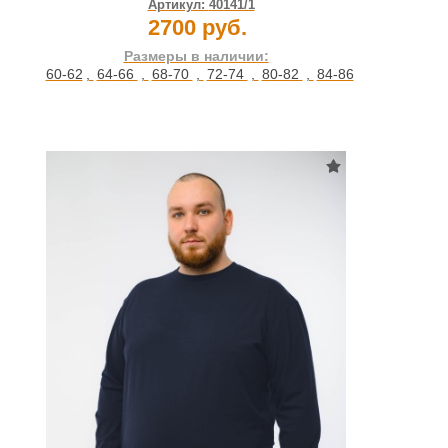
Артикул:
40141/1
2700 руб.
Размеры в наличии:
60-62
,
64-66
,
68-70
,
72-74
,
80-82
,
84-86