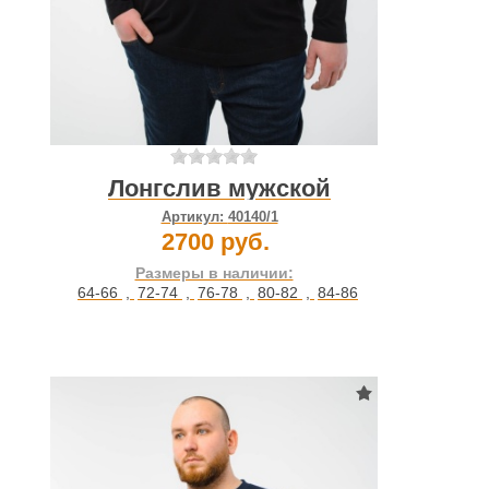
Лонгслив мужской
Артикул:
40140/1
2700 руб.
Размеры в наличии:
64-66
,
72-74
,
76-78
,
80-82
,
84-86