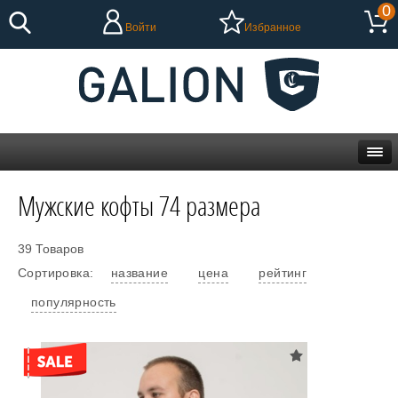
0
Войти
Избранное
Мужские кофты 74 размера
39 Товаров
Сортировка:
название
цена
рейтинг
популярность