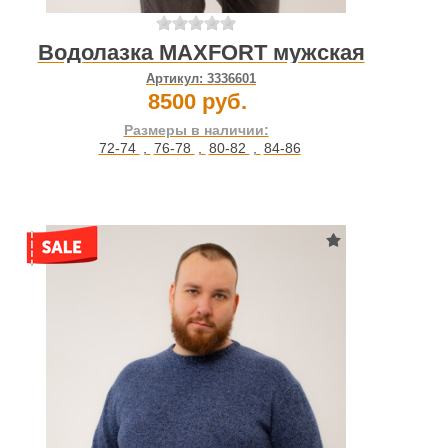
Водолазка MAXFORT мужская
Артикул:
3336601
8500 руб.
Размеры в наличии:
72-74
,
76-78
,
80-82
,
84-86