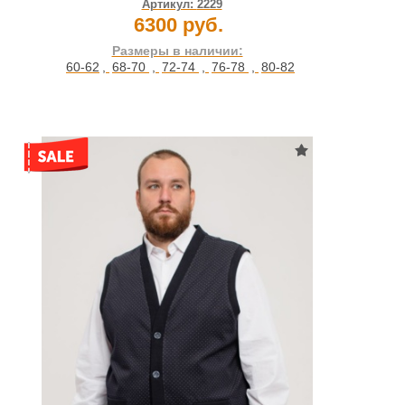
Артикул:
2229
6300 руб.
Размеры в наличии:
60-62
,
68-70
,
72-74
,
76-78
,
80-82