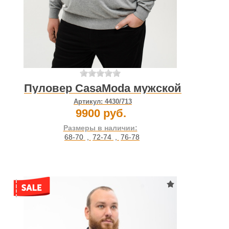
Пуловер CasaModa мужской
Артикул:
4430/713
9900 руб.
Размеры в наличии:
68-70
,
72-74
,
76-78