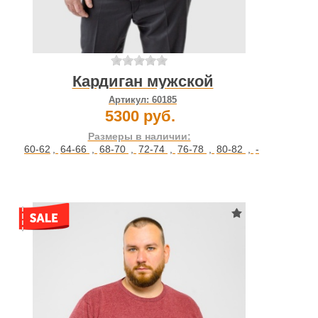
Кардиган мужской
Артикул:
60185
5300 руб.
Размеры в наличии:
60-62
,
64-66
,
68-70
,
72-74
,
76-78
,
80-82
,
-