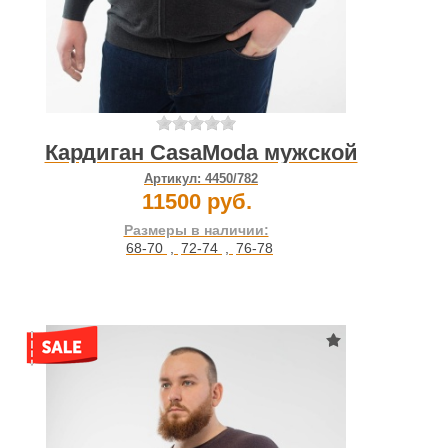
Кардиган CasaModa мужской
Артикул:
4450/782
11500 руб.
Размеры в наличии:
68-70
,
72-74
,
76-78