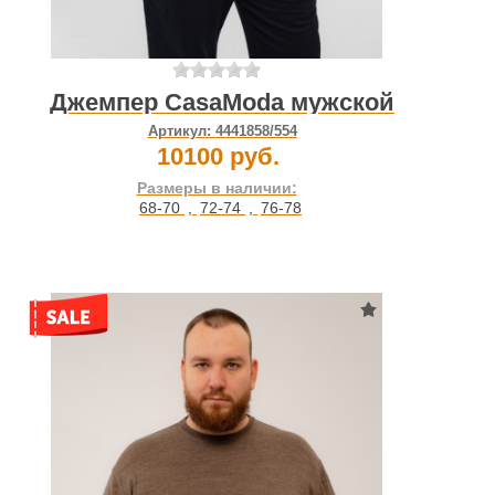
Джемпер CasaModa мужской
Артикул:
4441858/554
10100 руб.
Размеры в наличии:
68-70
,
72-74
,
76-78