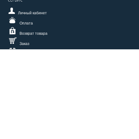
Личный кабинет
Оплата
Возврат товара
Заказ
Доставка
Размерная сетка
СПОСОБЫ ОПЛАТЫ
КАТАЛОГ
О НАС
СЕРВИС
ВОПРОСЫ И ОТВЕТЫ