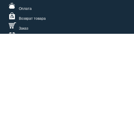
Оплата
Возврат товара
Заказ
Доставка
Размерная сетка
СПОСОБЫ ОПЛАТЫ
КАТАЛОГ
О НАС
СЕРВИС
ВОПРОСЫ И ОТВЕТЫ
КОНТАКТЫ
ОПТОВИКАМ
ЗАЩИТА ПЕРСОНАЛЬНЫХ ДАННЫХ