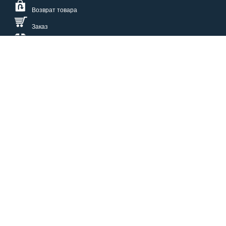
Возврат товара
Заказ
Доставка
Размерная сетка
СПОСОБЫ ОПЛАТЫ
КАТАЛОГ
О НАС
СЕРВИС
ВОПРОСЫ И ОТВЕТЫ
КОНТАКТЫ
ОПТОВИКАМ
ЗАЩИТА ПЕРСОНАЛЬНЫХ ДАННЫХ
БОНУСЫ
НАШИ ВАКАНСИИ