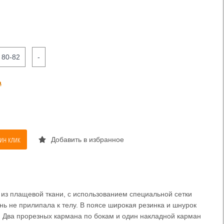
80-82
-
а
ин клик
Добавить в избранное
из плащевой ткани, с использованием специальной сетки
ань не прилипала к телу. В поясе широкая резинка и шнурок
. Два прорезных кармана по бокам и один накладной карман