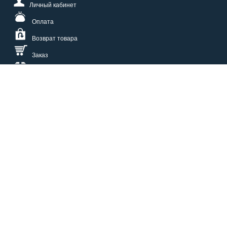
Личный кабинет
Оплата
Возврат товара
Заказ
Доставка
Размерная сетка
СПОСОБЫ ОПЛАТЫ
КАТАЛОГ
О НАС
СЕРВИС
ВОПРОСЫ И ОТВЕТЫ
КОНТАКТЫ
ОПТОВИКАМ