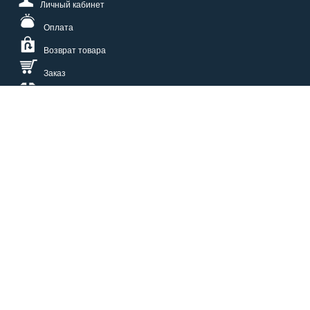
Личный кабинет
Оплата
Возврат товара
Заказ
Доставка
Размерная сетка
СПОСОБЫ ОПЛАТЫ
КАТАЛОГ
О НАС
СЕРВИС
ВОПРОСЫ И ОТВЕТЫ
КОНТАКТЫ
ОПТОВИКАМ