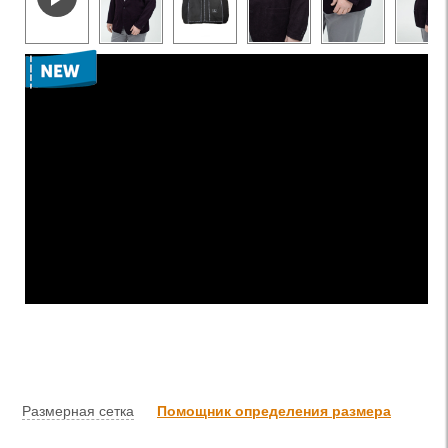
Размерная сетка
Помощник определения размера