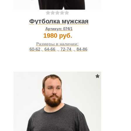
Футболка мужская
Артикул:
074/1
1980 руб.
Размеры в наличии:
60-62
,
64-66
,
72-74
,
84-86