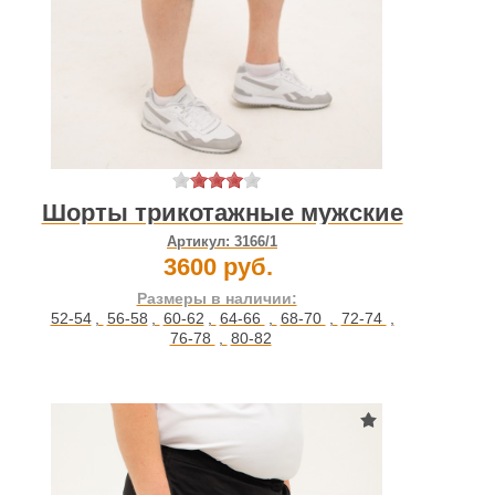
Шорты трикотажные мужские
Артикул:
3166/1
3600 руб.
Размеры в наличии:
52-54
,
56-58
,
60-62
,
64-66
,
68-70
,
72-74
,
76-78
,
80-82