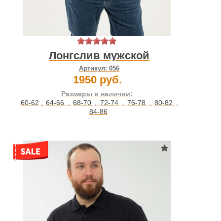
Лонгслив мужской
Артикул:
056
1950 руб.
Размеры в наличии:
60-62
,
64-66
,
68-70
,
72-74
,
76-78
,
80-82
,
84-86