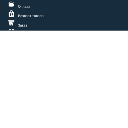
Оплата
Возврат товара
Заказ
Доставка
Размерная сетка
СПОСОБЫ ОПЛАТЫ
КАТАЛОГ
О НАС
СЕРВИС
ВОПРОСЫ И ОТВЕТЫ
КОНТАКТЫ
ОПТОВИКАМ
ЗАЩИТА ПЕРСОНАЛЬНЫХ ДАННЫХ