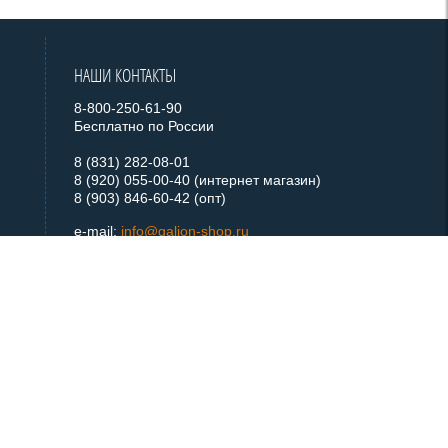
НАШИ КОНТАКТЫ
8-800-250-61-90
Бесплатно по России
8 (831) 282-08-01
8 (920) 055-00-40 (интернет магазин)
8 (903) 846-60-42 (опт)
e-mail:
info@galion-shop.ru
+ 7 920 055 0040
Telegram
+ 7 920 055 0040
WhatsApp
МЫ В СОЦСЕТЯХ