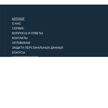
КАТАЛОГ
О НАС
СЕРВИС
ВОПРОСЫ И ОТВЕТЫ
КОНТАКТЫ
ОПТОВИКАМ
ЗАЩИТА ПЕРСОНАЛЬНЫХ ДАННЫХ
БОНУСЫ
НАШИ ВАКАНСИИ
НАШИ КЛИЕНТЫ
СТАТЬИ
НАШИ ПРЕДЛОЖЕНИЯ
Верхняя одежда
Классика
Городской стиль
Джинсовая одежда
Домашняя одежда и белье