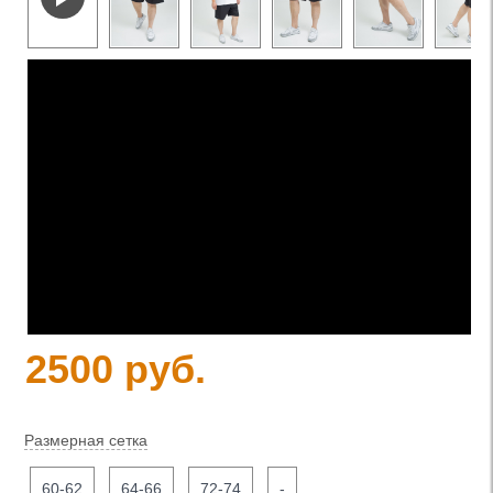
2500 руб.
Размерная сетка
60-62
64-66
72-74
-