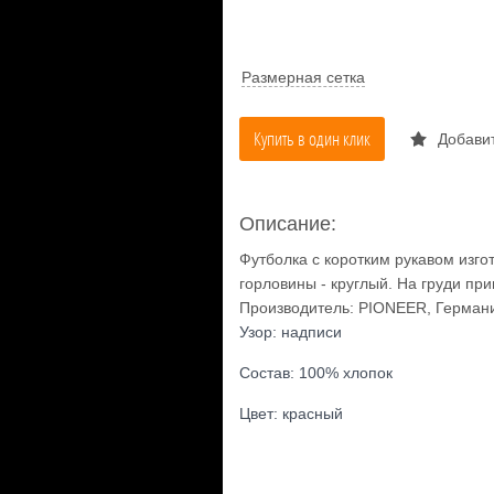
Размерная сетка
Купить в один клик
Добавит
Описание:
Футболка с коротким рукавом изго
горловины - круглый. На груди при
Производитель: PIONEER, Герман
Узор: надписи
Состав: 100% хлопок
Цвет: красный