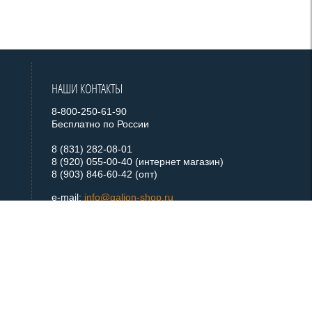
НАШИ КОНТАКТЫ
8-800-250-61-90
Бесплатно по России
8 (831) 282-08-01
8 (920) 055-00-40 (интернет магазин)
8 (903) 846-60-42 (опт)
e-mail:
info@galion-shop.ru
+ 7 920 055 0040
Telegram
+ 7 920 055 0040
WhatsApp