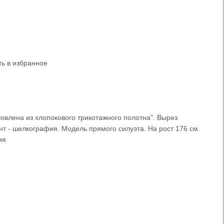
ь в избранное
товлена из хлопокового трикотажного полотна". Вырез
нт - шелкография. Модель прямого силуэта. На рост 176 см.
ия