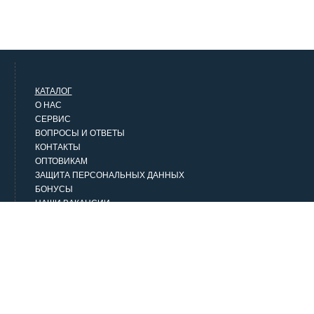
КАТАЛОГ
О НАС
СЕРВИС
ВОПРОСЫ И ОТВЕТЫ
КОНТАКТЫ
ОПТОВИКАМ
ЗАЩИТА ПЕРСОНАЛЬНЫХ ДАННЫХ
БОНУСЫ
НАШИ ВАКАНСИИ
НАШИ КЛИЕНТЫ
СТАТЬИ
НАШИ ПРЕДЛОЖЕНИЯ
Верхняя одежда
Классика