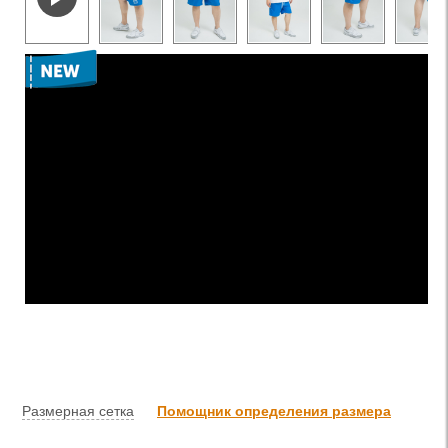
Размерная сетка
Помощник определения размера