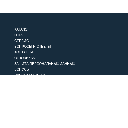
КАТАЛОГ
О НАС
СЕРВИС
ВОПРОСЫ И ОТВЕТЫ
КОНТАКТЫ
ОПТОВИКАМ
ЗАЩИТА ПЕРСОНАЛЬНЫХ ДАННЫХ
БОНУСЫ
НАШИ ВАКАНСИИ
НАШИ КЛИЕНТЫ
СТАТЬИ
НАШИ ПРЕДЛОЖЕНИЯ
Верхняя одежда
Классика
Городской стиль
Джинсовая одежда