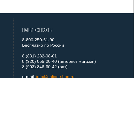
НАШИ КОНТАКТЫ
8-800-250-61-90
Бесплатно по России
8 (831) 282-08-01
8 (920) 055-00-40 (интернет магазин)
8 (903) 846-60-42 (опт)
e-mail:
info@galion-shop.ru
+ 7 920 055 0040
Telegram
+ 7 920 055 0040
WhatsApp
МЫ В СОЦСЕТЯХ