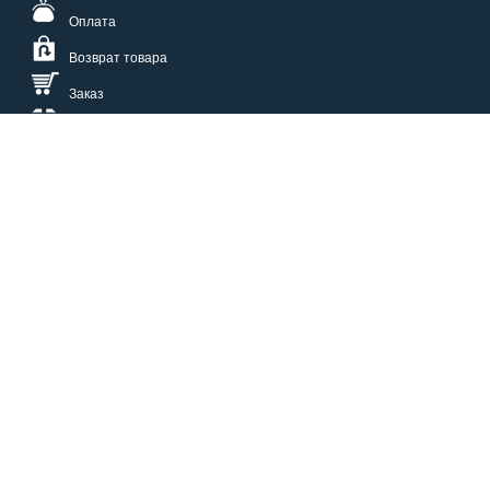
Оплата
Возврат товара
Заказ
Доставка
Размерная сетка
СПОСОБЫ ОПЛАТЫ
КАТАЛОГ
О НАС
СЕРВИС
ВОПРОСЫ И ОТВЕТЫ
КОНТАКТЫ
ОПТОВИКАМ
ЗАЩИТА ПЕРСОНАЛЬНЫХ ДАННЫХ