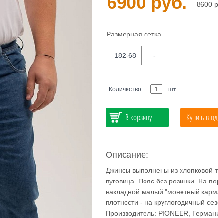
6900 руб.
8600 р
Размерная сетка
182-68
-
Количество:
шт
В корзину
Купить в од
Описание:
Джинсы выполнены из хлопковой т
пуговица. Пояс без резинки. На п
накладной малый "монетный карма
плотности - на круглогодичный сез
Производитель: PIONEER, Герман