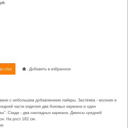
уб.
ин клик
Добавить в избранное
кани с небольшим добавлением лайкры. Застёжка - молния и
ередней части изделия два боковых кармана и один
н". Сзади - два накладных кармана. Джинсы средней
он. На рост 182 см.
ия