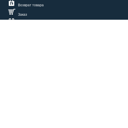
Возврат товара
Заказ
Доставка
Размерная сетка
СПОСОБЫ ОПЛАТЫ
КАТАЛОГ
О НАС
СЕРВИС
ВОПРОСЫ И ОТВЕТЫ
КОНТАКТЫ
ОПТОВИКАМ
ЗАЩИТА ПЕРСОНАЛЬНЫХ ДАННЫХ
БОНУСЫ
НАШИ ВАКАНСИИ