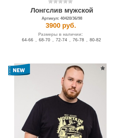
Лонгслив мужской
Артикул:
40420/36/98
3900 руб.
Размеры в наличии:
64-66
,
68-70
,
72-74
,
76-78
,
80-82